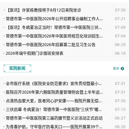
· 【医讯】许家栋教授将于8月12日来院坐诊
07-30
· 常德市第一中医医院2026年公开招聘事业编制工作人员拟聘用人员公示
07-21
· 【医讯】冬病夏治正当时！常德市第一中医医院三伏贴7月15日正式开贴
07-09
· 常德市第一中医医院2026年中医医师规范化培训招生简章
07-04
· 常德市第一中医医院2026年招募第二批见习生公告
06-29
· 2026年端午假期门诊值班安排表
06-18
医院新闻
· 全市医疗系统《医院安全防范要求》宣传贯彻暨最小应急单元专题培训会在我院举办
07-31
· 医院召开2026年第六期医院质量管理例会暨上半年运营情况分析会
07-31
· 点滴热血聚大爱，医者同心护安康——我院开展无偿献血活动
07-30
· 三伏启幕 冬病夏治！常德市第一中医医院“三伏节”暖心开贴
07-15
· 常德市第一中医医院第三届药膳节暨义诊活动正式启动
06-27
· 为青春护航，守牢医疗防毒关口——医院开展第39个国际禁毒日专题宣传活动
06-26