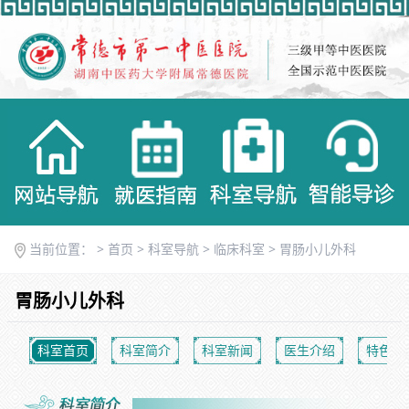
当前位置： >
首页
>
科室导航
>
临床科室
>
胃肠小儿外科
胃肠小儿外科
科室首页
科室简介
科室新闻
医生介绍
特色优