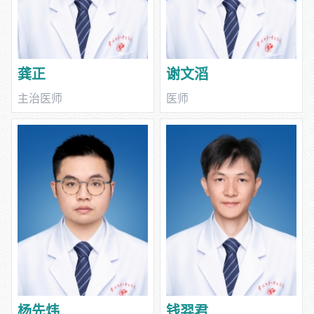
龚正
谢文滔
主治医师
医师
杨先炜
钱羿君