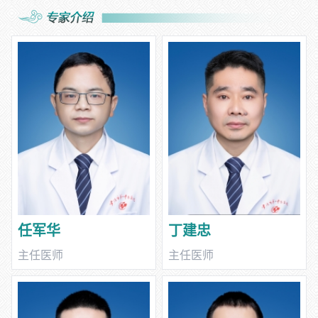
术。目前开展的腹腔镜手术包括腹腔镜下胃癌根治术（腹腔镜下全
胃切除术、腹腔镜下远端胃切除术、腹腔镜下近端胃切除术）、腹
腔镜结直肠癌根治术（Dixon、Hartman、miles、NOSE手术，
低位直肠癌TaTME手术、左半结肠根治术、右半结肠根治术、次全
结肠根治性切除术、超低位直肠癌保肛手术），腹腔镜下胃肠间质
瘤切除术、腹腔镜减重手术、腹腔镜下消化道穿孔修补术、腹腔镜
下阑尾切除术、小儿疝气疝囊高位结扎、成人疝修补术等各类普外
腹腔镜手术，并秉持快速康复（ERAS）理念，降低患者痛苦、缩
短住院时间。
任军华
丁建忠
主任医师
主任医师