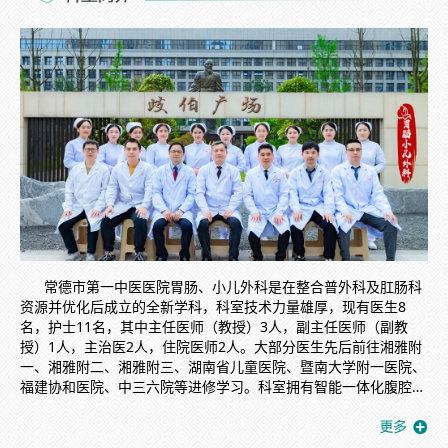
常德市第一中医医院胃肠、小儿外科是在整合普外科及肛肠科
资源并优化后成立的全新学科，科室技术力量雄厚，现有医生8
名，护士11名，其中主任医师（教授）3人，副主任医师（副教
授）1人，主治医2人，住院医师2人。大部分医生先后前往湘雅附
一、湘雅附二、湘雅附三、湖南省儿童医院、暨南大学附一医院、
福建协和医院、中三六院等进修学习。科室拥有智能一体化腹腔镜
手术室、超声刀、结扎速（Ligasure）等先进的诊疗设备。科室以
“微创手术”为特色，目前设立胃结直肠外科、疝腹壁与代谢外科、
小儿外科三个亚专业组，能独立完成上述亚专科的所有类型微创手