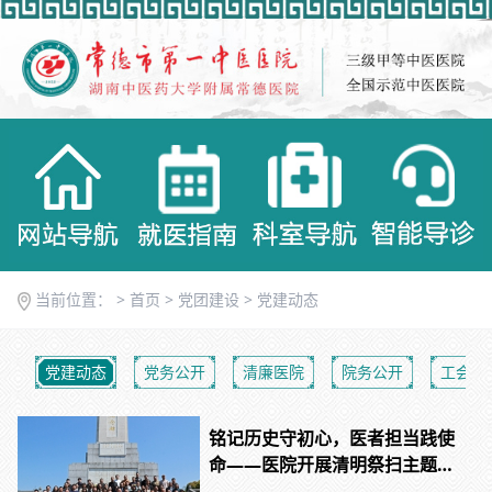
当前位置： >
首页
>
党团建设
>
党建动态
党建动态
党务公开
清廉医院
院务公开
工会动
铭记历史守初心，医者担当践使
命——医院开展清明祭扫主题党
日活动