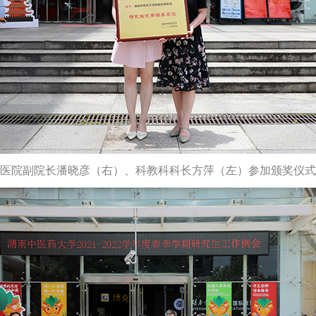
医院副院长潘晓彦（右）、科教科科长方萍（左）参加颁奖仪式