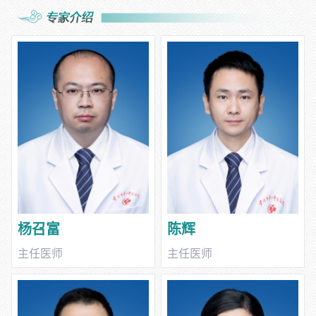
疗SBRT技术等国内外先进的放疗技术，该系统具备肿瘤的定位与
肿瘤治疗的两项功能，多角度高精度治疗的同时又能精准避开正常
的器官组织，实现了一体全能和精准高效的完美融合。放疗团队配
备了放疗医生、医学物理师治疗技师等专业人才，可开展头颈胸腹
四肢等全身各部位的放射治疗。联合专业的化疗、靶向、免疫等现
代先进医疗手段，同时配合中医药的减毒增效优势，治疗食管癌、
肺癌、大肠癌、肝癌及各种妇科肿瘤等疾病，达到西医所无法比拟
的效果。肿瘤介入治疗也是科室特色治疗手段，属于微创治疗，因
其创伤小、疗效好、并发症少、恢复快等特点，显示出独特且良好
的疗效和应用前景。科室开展的项目包括：1、经皮动脉化疗栓塞
术治疗恶性肿瘤；2、经皮动脉化疗灌注术治疗恶性肿瘤；3、下腔
静脉癌栓的下腔静脉支架治疗；4、下肢深静脉血栓溶栓治疗；5、
下腔静脉滤网置入术；6、肝肿瘤经皮注射消融治疗；7、各类急性
动脉出血的栓塞止血治疗；8、恶性肿瘤的经皮穿刺活检术等。
杨召富
陈辉
主任医师
主任医师