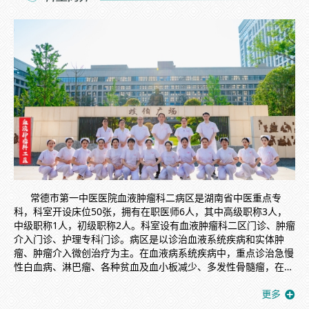
常德市第一中医医院血液肿瘤科二病区是湖南省中医重点专
科，科室开设床位50张，拥有在职医师6人，其中高级职称3人，
中级职称1人，初级职称2人。科室设有血液肿瘤科二区门诊、肿瘤
介入门诊、护理专科门诊。病区是以诊治血液系统疾病和实体肿
瘤、肿瘤介入微创治疗为主。在血液病系统疾病中，重点诊治急慢
性白血病、淋巴瘤、各种贫血及血小板减少、多发性骨髓瘤，在治
疗中充分发挥中医药优势，疗效显著，其治愈率和有效率均达到领
先水平，受到同行的肯定。在实体肿瘤诊治方面，采用最先进的调
强放疗技术VAMT具备调强放疗，图像引导放疗，立体定向放射治