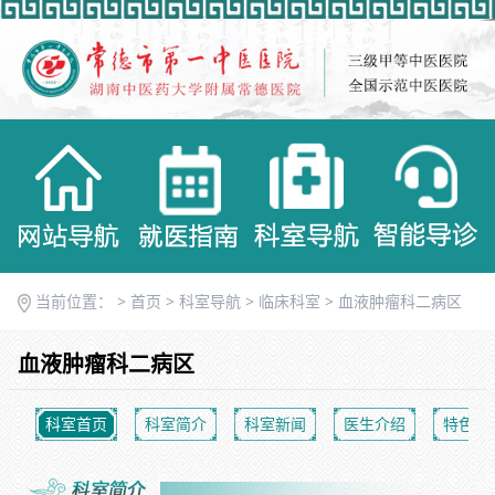
当前位置： >
首页
>
科室导航
>
临床科室
>
血液肿瘤科二病区
血液肿瘤科二病区
科室首页
科室简介
科室新闻
医生介绍
特色优