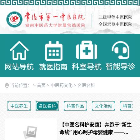
当前位置： >
首页
>
中医药文化
>
名医名科
中医养生
名医名科
科普作品
文化活动
科普知
【中医名科护安康】奔跑于“新生
命线” 用心呵护母婴健康 ——记
常德市第一中医医院妇产科