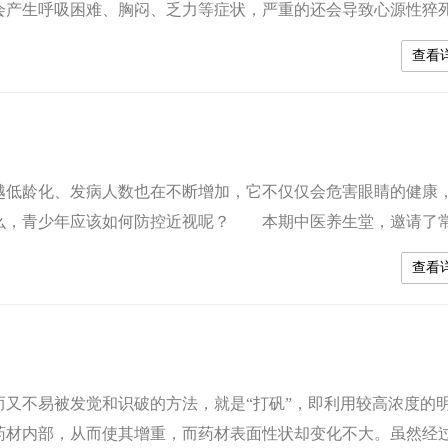
会产生呼吸困难、胸闷、乏力等症状，严重的还会导致心源性猝
惕心衰，做到早发现早治疗，有心血管疾病的患者还可以定期做
查看
以上的老年人来说可达6%-10%，我国因心衰急性发作住院的患...
低龄化、发病人数也在不断增加，它不仅仅会危害眼睛的健康
么，青少年应该如何防控近视呢？ 本期中医养生堂，邀请了
镜讲解， 近视防控小妙招： 第一，养成良好的用眼习惯：
查看
手离笔尖一寸，一个端正的读写姿势能有效减轻眼睛的负...
不易被发觉和识破的方法，就是“打矾”，即利用较高浓度的
药材内部，从而使其增重，而药材表面性状却变化不大。虽然经