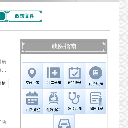
政策文件
就医指南
肺病
有较
阻
详情
送功