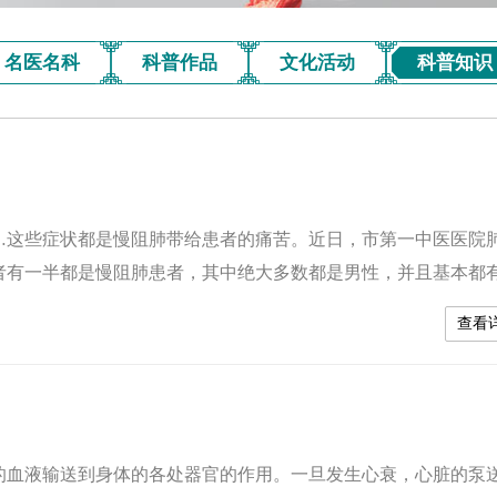
名医名科
科普作品
文化活动
科普知识
这些症状都是慢阻肺带给患者的痛苦。近日，市第一中医医院
者有一半都是慢阻肺患者，其中绝大多数都是男性，并且基本都
案例，有一位老年患者患上了慢阻肺，采取了各种方法治疗慢
查看
。只要病情稍微有些好转，老人甚至会躲起来吸烟不让医生...
血液输送到身体的各处器官的作用。一旦发生心衰，心脏的泵