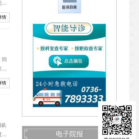
死。
心衰
详情
，同
常德
保持
详情
明矾
电子院报
过明