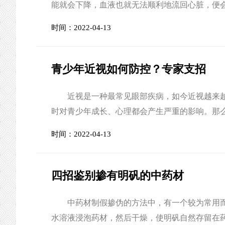
能就会下降，血液也就无法顺利地流回心脏，便
市第一中医医院心内科副主任邵林提醒市民要警
时间：2022-04-13
的检查。 心衰患病率为1.5%-2.0%，对65岁
青少年近视如何防控？专家支招
近视是一种最常见眼部疾病，如今近视越来越
时对青少年成长、心理都会产生严重的影响。那
市第一中医医院眼科医师、在读博士覃艮艳出
时间：2022-04-13
正确的读写姿势：眼离书本一尺、胸离桌子一拳、
四招鉴别掺有明矾的中药材
中药材制假掺伪的方法中，有一个较为常用而又
水溶液浸泡药材，然后干燥，使明矾自然存留在