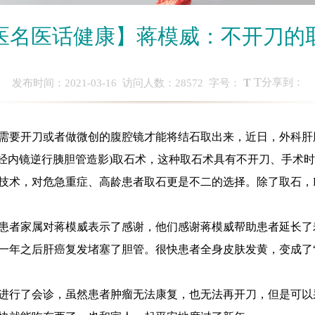
医名医话健康】蒋模威：不开刀的
T
T
分享到：
发布时间：2021-03-16 访问人数：
28572
字号：
要开刀或者做微创的腹腔镜才能将结石取出来，近日，外科肝
P(经内镜逆行胰胆管造影)取石术，这种取石术具有不开刀、手术
技术，对危急重症、高龄患者取石更是不二的选择。除了取石，E
患者家属对蒋模威表示了感谢，他们感谢蒋模威帮助患者延长了
一年之后肝癌复发堵塞了胆管。很快患者全身皮肤发黄，变成了“
了会诊，虽然患者肿瘤无法康复，也无法再开刀，但是可以采