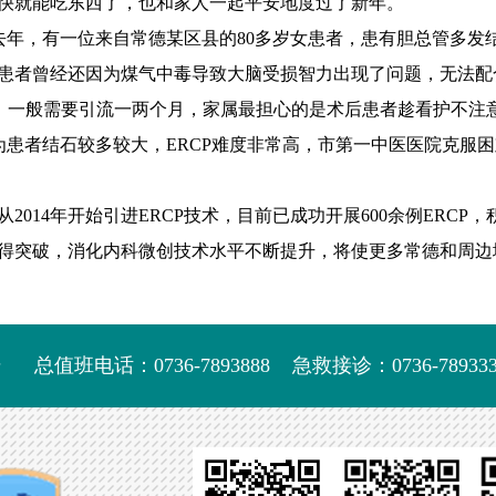
快就能吃东西了，也和家人一起平安地度过了新年。
年，有一位来自常德某区县的80多岁女患者，患有胆总管多发
患者曾经还因为煤气中毒导致大脑受损智力出现了问题，无法配
，一般需要引流一两个月，家属最担心的是术后患者趁看护不注
为患者结石较多较大，ERCP难度非常高，市第一中医医院克服
14年开始引进ERCP技术，目前已成功开展600余例ERCP
得突破，消化内科微创技术水平不断提升，将使更多常德和周边
号
总值班电话：0736-7893888
急救接诊：0736-789333