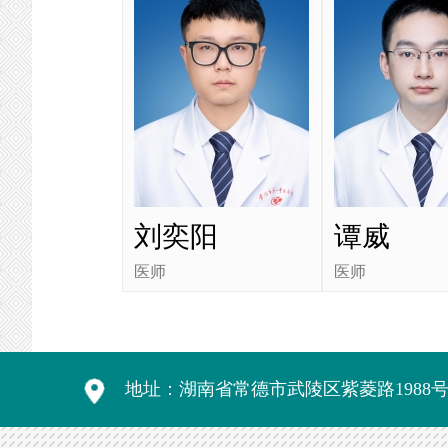
刘奕阳
谭威
医师
医师
地址：湖南省常德市武陵区紫菱路1988