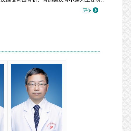
涵盖手术、正骨手法、小夹板、口服汤剂、中成
灸理疗、功能锻炼等中医特色疗法。