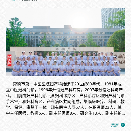
常德市第一中医医院妇产科始建于20世纪80年代：1981年成
立中医妇科门诊，1996年开设妇产科病房，2007年分设妇科与产
科。目前由妇产科门诊（含妇科诊疗区、产科诊疗区和妇产科门诊
手术室）和妇科病区、产科病区共同组成，集临床医疗、科研、教
学、保健、康复于一体。现有医护人员67人，在职医师23人，其
中主任医师、教授6人，副主任医师8人，研究生13人，副主任护
师 12人。产科门诊布局合理，为一体化门诊，各项检查及检验均
可在一个区域完成，产检流程畅通，服务周到细致。产科内设孕妇
学校，定期开课，内容丰富实用，环境优雅舒适，切实提升了孕妇