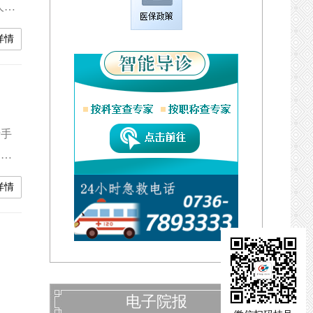
人群
出现
详情
行手
，
3岁
详情
坐卧
给她
电子院报