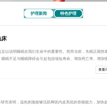
护理新闻
特色护理
临床
足以说明睡眠在我们生命中的重要性。然而当前，失眠正困扰
。睡眠不足与睡眠障碍会引起包括缩短寿命、增加死亡率、增加
紊乱等一系列身心健康问题。受古代著名医学家孙思邈的“闻香祛
查看
药制成的安心睡眠药枕。 药枕，是将芳香开窍、活血通...
研究表明，温热刺激能够活跃网状内皮系统的吞噬能力，加快