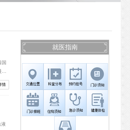
就医指南
着国
慢性
详情
血液