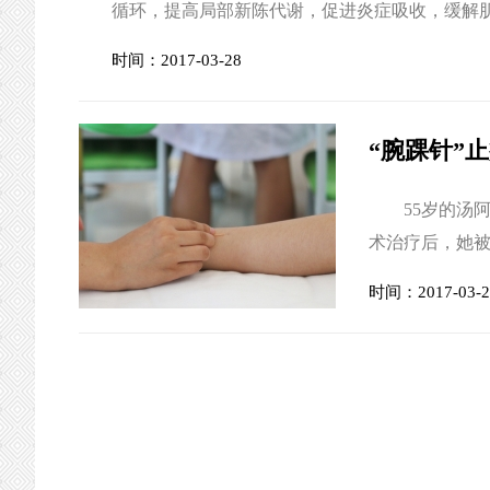
循环，提高局部新陈代谢，促进炎症吸收，缓解
越来越多，尤其是每天面对电脑的上班族，由于
时间：2017-03-28
颈肩腰腿部酸痛不适，甚至发展为严重的颈椎病、
“腕踝针”
55岁的汤阿
术治疗后，她
行“腕踝针”治
时间：2017-03-2
的李奶奶因患
不宁、寝食难
行“腕踝针”疗法