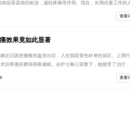
肌肉痉挛及组织粘连，减轻疼痛等作用。现在，长期伏案工作的
经常保持一个姿势，颈肩部、腰部等肌肉僵硬，血液循环受阻，
查看
腰椎病，成为许多人群的困扰。 我院多名专家通过...
止痛效果竟如此显著
姨近日因患腰椎间盘突出症，入住我院骨伤科脊柱病区。上周
被术后疼痛折磨得彻夜难眠。在护士耐心宣教下，她接受了治疗
疗的当晚，汤阿姨就踏踏实实睡了一个安稳觉。 无独有偶 ，7
8
查看
类风湿关节炎被家人送入我院内分泌风湿科住院治疗，疼痛让她
安，连脱衣服都要家人帮忙，生活不能自理的她痛苦不堪。护士
后，疼痛得到有效缓解，如...