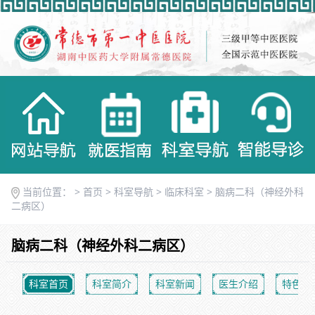
当前位置： >
首页
>
科室导航
>
临床科室
>
脑病二科（神经外科
二病区）
脑病二科（神经外科二病区）
科室首页
科室简介
科室新闻
医生介绍
特色优