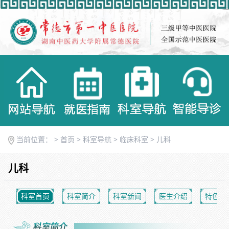
当前位置： >
首页
>
科室导航
>
临床科室
>
儿科
儿科
科室首页
科室简介
科室新闻
医生介绍
特色优