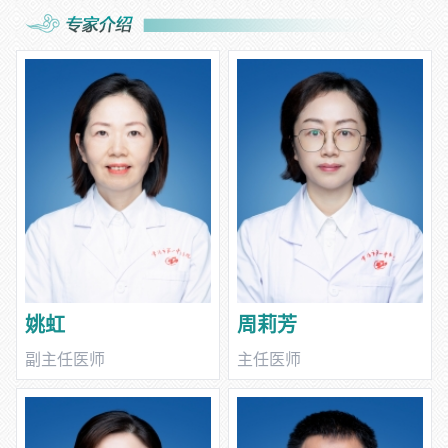
咽炎、扁桃腺炎、支气管炎、小儿肺炎、反复呼吸道感染)、消化
系统（口炎、鹅口疮、婴幼儿腹泻、消化性溃疡、厌食、疳积、呕
吐）、神经系统（小儿脑炎、面瘫、儿童多动症、癫痫）、结缔组
织免疫系统疾病（幼年类风湿病、过敏性紫癜、川崎病）、血液系
统疾病（缺铁性贫血、血小板减少性紫癜）、泌尿系统疾病（肾小
球肾炎、肾病综合症、尿路感染、遗尿症）及病毒性心肌炎、小儿
传染病（麻疹、水痘、腮腺炎、传染性单核细胞增多症、手足口
病、痢疾）等。尤其在小儿肺炎、小儿腹泻、小儿感冒、儿童哮喘
以及儿童重症等方面积累了丰富的临床经验。儿科重症病房为急、
危、重症患儿开设绿色通道，同时提供先进的生命监测及生命支
持。
姚虹
周莉芳
副主任医师
主任医师