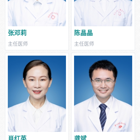
张邓莉
陈晶晶
主任医师
主任医师
肖红英
龚斌