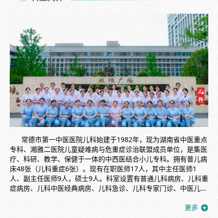
常德市第一中医医院儿科始建于1982年，现为湖南省中医重点
专科、湘雅二医院儿童疑难病与危重症诊治联盟成员单位，是集医
疗、科研、教学、保健于一体的中西医结合小儿专科。拥有普儿病
床48张（儿科重症6张）。现有在职医师17人，其中主任医师1
人、副主任医师9人，硕士9人。科室设置有普通儿科病房、儿科重
症病房、儿科中医经典病房、儿科急诊、儿科专家门诊、中医儿科
门诊、儿童保健门诊、矮身材、性早熟发育、儿童哮喘标准化门诊
及小儿推拿门诊等多个功能单元。普儿科着重中西医结合治疗特
色，突出中医特色，科室诊治疾病范围包括：小儿呼吸系统(小儿