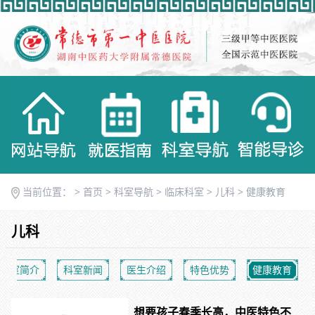
当前位置： >
首页
>
科室导航
>
临床科室
>
儿科
>
健康教育
儿科
科室简介
科室新闻
医生介绍
特色优势
健康教育
想要孩子春季长高，中医特色不