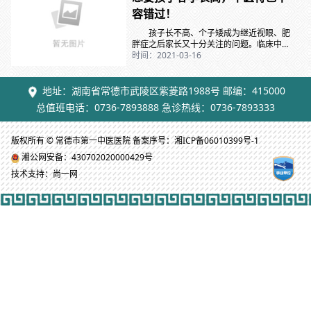
容错过！
孩子长不高、个子矮成为继近视眼、肥
胖症之后家长又十分关注的问题。临床中，
常有家长带着孩子来求助中医。那么，中医
时间：2021-03-16
究竟能否针对身材矮小的孩子提供有效的措
施呢？ 首先，我们来了解影响身高的相
关因素。 1、遗传因素 虽说遗传是
地址：湖南省常德市武陵区紫菱路1988号 邮编：415000
决定身高的重要因素，但可通过干预超过父
总值班电话：0736-7893888 急诊热线：0736-7893333
母身高。 2、运动 生长激素的分泌
有一定规律，在夜间深睡眠时达高峰，白天
运动后可有高峰，适度运动不仅可促进生长
版权所有 © 常德市第一中医医院 备案序号：湘ICP备06010399号-1
激素的分泌，还可促进儿...
湘公网安备：430702020000429号
技术支持：尚一网