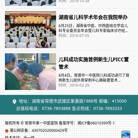
召开。我院儿科主任姚虹当选为市中医药学
时间：2019-10-28
会儿科专业委员会第一届主任委员。会议特
邀湖南省中医药大学第一附属医院中医儿科
专家欧正武教授、湖南省中医药学会儿科专
湖南省儿科学术年会在我院举办
业委员会主任委员王孟清教授等知名专家团
队为与会人员带来一场精彩的学术盛宴。成
6月25日，湖南省中医、中西医结合学会儿
立大会由医院副院长李振龙主持。会议现场
科专业委员会年会暨儿科专家临床诊疗经验
院长张勇致辞 我院儿科是省级重点中医
学习班在常德市第一中医医院隆重举行。本
时间：2016-07-05
专科建设单位，中...
次年会吸引了来自全省各地的200多名儿科
精英共聚一堂，就儿科专家临床诊疗经验及
儿科常见疾病的中医、西医及中西医结合诊
治新进展进行交流。此次会议由湖南省医学
儿科成功实施首例新生儿PICC置
会儿科学专业委员会主办，我院协办。 本次
会议特邀湖南省中医药大学附属一医院、国
管术
家级名老中医、湖南省中医药学会儿科专业
委员会名誉主任委员...
8月4日，常德市一中医院儿科成功进行了首
例新生儿经外周穿刺中心静脉置管术
（PICC），使该科新生儿护理技术水平又迈
时间：2016-03-29
上了一个新台阶。8月1日，新生儿室入住了
一名仅有1.5公斤的低出生体重早产儿，需要
给予静脉营养进行营养支持治疗。如果静脉
地址：湖南省常德市武陵区紫菱路1988号 邮编：415000
留置通道，会因穿刺困难或反复穿刺造成血
总值班电话：0736-7893888 急诊热线：0736-7893333
管损坏，增加患儿的痛苦，而且静脉营养液
外渗，易引起皮肤坏死。为最大程度保护患
儿血管，确保静脉通道畅通，科室医护人员
版权所有 © 常德市第一中医医院 备案序号：湘ICP备06010399号-1
决定采用PICC置管术...
湘公网安备：430702020000429号
技术支持：尚一网