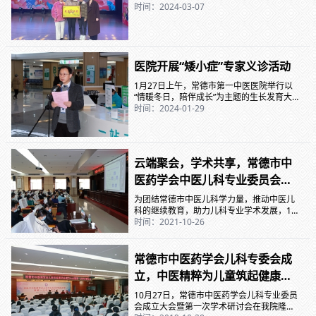
时间：2024-03-07
医院开展“矮小症”专家义诊活动
1月27日上午，常德市第一中医医院举行以
“情暖冬日，陪伴成长”为主题的生长发育大
型专家义诊及科普宣教活动，市第一中医医
时间：2024-01-29
院党委委员、副院长陈伟出席并致欢迎辞，
儿科医学总监姚虹，儿科主任周莉芳参加活
动。市第一中医医院党委委员、副院长陈伟
致辞市第一中医医院儿科主任周莉芳科普宣
云端聚会，学术共享，常德市中
教活动现场 陈伟表示近年来，国家对儿
童健康问题越来越关注。提高青少年儿童的
医药学会中医儿科专业委员会
身体素质，让每一个孩子都能健康成长，是
2021年学术研讨会成功举办！
医护人员肩负的职...
为团结常德市中医儿科学力量，推动中医儿
科的继续教育，助力儿科专业学术发展，10
月24日，常德市中医药学会中医儿科专业委
时间：2021-10-26
员会2021年学术研讨会在常德市第一中医医
院圆满召开，常德市第一中医医院党委委
员、副院长段建辉致欢迎辞，常德市第一中
常德市中医药学会儿科专委会成
医医院儿科主任、市中医药学会儿科专业委
立，中医精粹为儿童筑起健康防
员会第一届主任委员姚虹主持开幕式。会议
现场党委委员、副院长段建辉致欢迎辞医院
线
10月27日，常德市中医药学会儿科专业委员
儿科主任、市中医药学会儿科专业委员会第
会成立大会暨第一次学术研讨会在我院隆重
一届主任委员姚虹主...