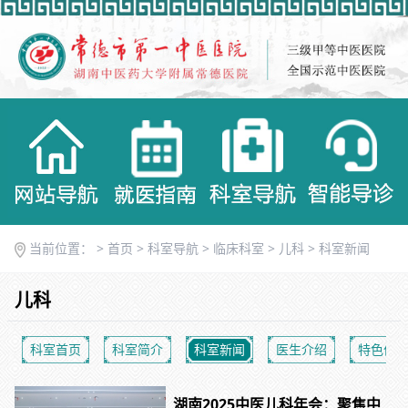
当前位置： >
首页
>
科室导航
>
临床科室
>
儿科
>
科室新闻
儿科
科室首页
科室简介
科室新闻
医生介绍
特色优
湖南2025中医儿科年会：聚焦中