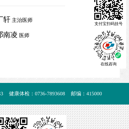
丁轩
主治医师
支付宝扫码挂号
邓南凌
医师
在线咨询
3
健康体检：0736-7893608
邮编：415000