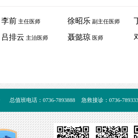
李前
徐昭乐
主任医师
副主任医师
吕排云
聂懿琼
主治医师
医师
号
总值班电话：0736-7893888
急救接诊：0736-789333