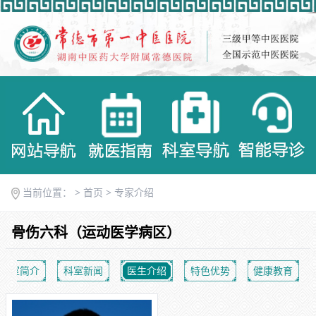
当前位置： >
首页
>
专家介绍
骨伤六科（运动医学病区）
科室简介
科室新闻
医生介绍
特色优势
健康教育