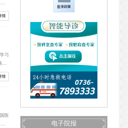
各党
 牢
详情
行政
作
学习
演讲
表等
详情
常德
 比
在国医
电子院报
部上