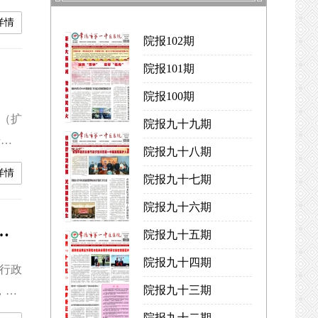
“初
详情
奉
院报102期
医改
院报101期
院报100期
班（扩
院报九十九期
干、
院报九十八期
委书
详情
院报九十七期
教育
育始
院报九十六期
责，矢志为民服务”主题研讨会暨主题党日活动
院报九十五期
院报九十四期
院行政
院报九十三期
，矢
此次
院报九十二期