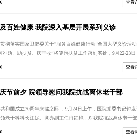
6
查看
园区，先由党委书记钟发平带领全体党员重温入党誓词、进行
讲解员的带领下,进入启示馆进行参观学习。进京赶考启示馆以
进京赶考”的...
及百姓健康 我院深入基层开展系列义诊
彻落实国家卫健委关于“服务百姓健康行动”全国大型义诊活动
解难题、助扶贫、庆丰收”将健康扶贫工作落到实处，9月22-23日
医院纪委书记李波带队到该院对口支援的湘西州古丈县民族中医
0
查看
中心卫生院开展了“服务百姓健康行动”大型义诊活动；9月26日
武陵区芙蓉街道社区卫生服务中心进行了义诊。 在古丈县断
诊现场，专家们对前...
庆节前夕 院领导慰问我院抗战离休老干部
国成立70周年来临之际 ，9月24日上午，医院党委书记钟发
带领老干科科长江妮、党办副主任肖红艳，对我院抗战离休老干
进行了走访慰问。 钟发平将由中共中央、国务院、中央军委
0
查看
民共和国成立70周年”纪念勋章为二老佩戴在胸前，对他们忠诚