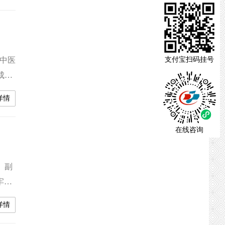
事业
中医
支付宝扫码挂号
成员
研讨
详情
次研
际，
在线咨询
、副
牢记
，党
详情
部珍