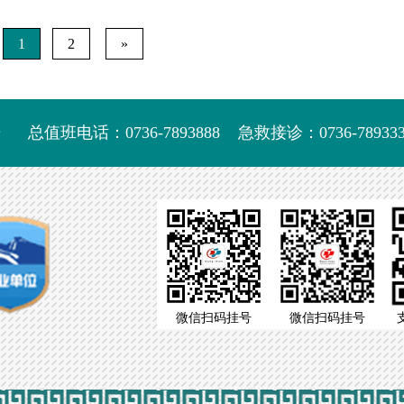
民群众中传开，一口临澧口音的林伯渠同志，主持着盛大的开国
，为世界工作”是林老...
1
2
»
号
总值班电话：0736-7893888
急救接诊：0736-789333
微信扫码挂号
微信扫码挂号