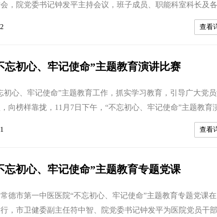
讨会，院党委书记钟发平主持会议，班子成员、职能科室科长及
书记参加会议。 上午，会议集体学习了《习近平关于“不忘初心
2
查看
述选编》部分章节、《习近平在2019年秋季学期中央党校（国家
部培训班开班式上的讲话》等篇目。下午，领导班子成员以“改
真抓实干”为...
不忘初心、牢记使命”主题教育演讲比赛
忘初心、牢记使命”主题教育工作，抓实学习教育，引导广大党员
，向榜样靠拢，11月7日下午，“不忘初心、牢记使命”主题教育
楼20楼隆重举行。院领导班子成员、二层骨干及各支部党员代
1
查看
自7个党支部的13名党员代表参加了比赛，本次比赛特别邀请了
会主席、国家高级导演李卫平现场指导。党委书记钟发平致辞
紧紧围绕“不忘...
不忘初心、牢记使命”主题教育专题党课
午，常德市第一中医医院“不忘初心、牢记使命”主题教育专题党课
举行，市卫健委副主任符中智、院党委书记钟发平为医院党员干