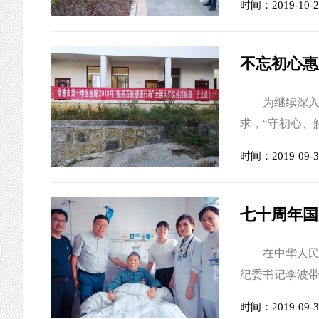
时间：2019-10-2
活动。 进入
宣誓。随后，在
陈列形式，围绕“
不忘初心惠
为继续深入贯
求，“守初心、
德市第一中医
时间：2019-09-3
古丈县断龙山镇
家团在常德市
镇中心卫生院义
七十周年国
在中华人民共和
纪委书记李波
厚根、周翠英
时间：2019-09-3
的“庆祝中华人