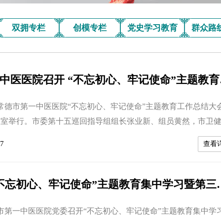
双拥专栏
创模专栏
党史学习教育
群众路
常德市第
，常德市第一中医医院“不忘初心、牢记使命”主题教育工作总结大
议室举行。市委第十五巡回指导组组长张业新、组员黄然，市卫
副书记冯兴国、市纪委市监委驻市卫健委纪检监察组副组长龚鸣
7
查看
领导班子成员，二层骨干，党员代表参加会议。大会由党委副书
，院党委书记钟发平做工作情况汇报。 钟发平在主题教育工
教育开展以来，医院党...
医院召开“不忘初心、牢记使
德市第一中医医院党委召开“不忘初心、牢记使命”主题教育集中学