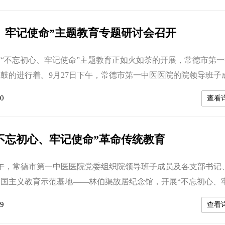
宗旨，兢兢业业为党工作，踏踏实实为群众服务，为党和人民的
达了敬意，并送上了节...
、牢记使命”主题教育专题研讨会召开
不忘初心、牢记使命”主题教育正如火如荼的开展，常德市第一
鼓的进行着。9月27日下午，常德市第一中医医院的院领导班子
副书记聚集在会议室，召开“不忘初心、牢记使命”主题教育专题
0
查看
教育第十五巡回组副组长陈凯同志、组员黄然同志莅临指导。本
心、守初心、坚定理想信念”为主题，结合各自工作实际、生活实
。 首先，陈...
不忘初心、牢记使命”革命传统教育
午，常德市第一中医医院党委组织院领导班子成员及各支部书记
国主义教育示范基地——林伯渠故居纪念馆，开展“不忘初心、
教育，瞻仰革命先驱故居，感悟“初心”。 在讲解员的讲解下
9
查看
了解了林伯渠同志生平故事，聆听了林老的革命事迹。最近，一