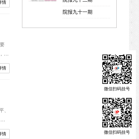
详情
庄严
院报九十一期
专题
要
，常
院及
详情
，专
龙山
微信扫码挂号
平、
部汪
颁发
微信扫码挂号
详情
党的事