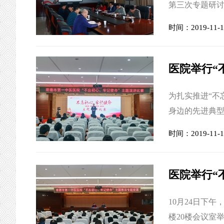
第三次专题研
支部书记、副
时间：2019-11-1
记使命”重要论
学院）中青年干
风、勇担当，带头
医院举行“
为扎实推进“不
身边的先进典型
比赛在我院国医
时间：2019-11-1
观摩了比赛，来
市朗诵演讲协
赛过程中，选手们
医院举行“
10月24日下
楼20楼会议室