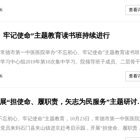
十五巡回组成员出席，院长张勇主持了本次讲课。 符中智围绕
6
查看
悔”的主题从“坚守信念守初心”、“着眼大局担使命”“立足本职讲
不忘本”、“淡泊名利到始终”等五个方面，结合自己的个人经历、
机...
、牢记使命”主题教育读书班持续进行
午，常德市第一中医医院举办“不忘初心、牢记使命”主题教育读书
学习中心组2019年第10次集中学习。院领导班子成员、二层骨
副书记参加会议。市委第十五巡回组组长张业新到会指导，院党
6
查看
会议并讲话。 根据“不忘初心、牢记使命”主题教育要求，主题
节，学习教育贯穿主题教育始终，专题研讨交流也要贯穿主题教
题教育读书班的...
行政支部开展“担使命、履职
不忘初心、牢记使命”主题教育，10月23日，常德市第一中医医
党员来到石门县夹山镇进京赶考启示园，开展“担使命、履职责
题研讨会暨党性教育活动，医院党委书记钟发平、院长张勇出席