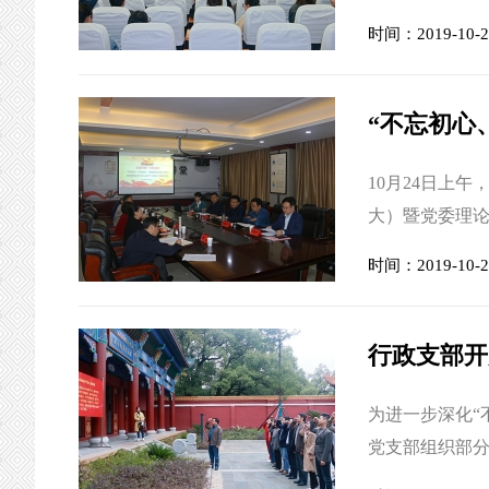
党课，市委第
时间：2019-10-2
心不改、担当不
献”“严守初心
的方针政策、医疗
“不忘初心
10月24日上
大）暨党委理论
各支部书记、
时间：2019-10-2
记钟发平主持
的四个关键环
终。参加此次主
为进一步深化“
党支部组织部分
志为民服务”主