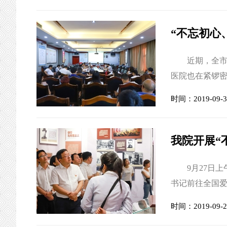
业，践行党的
做出积极贡献表
“不忘初心
近期，全市“
医院也在紧锣密
及各支部书记、
时间：2019-09-3
会，市委主题
讨会围绕“明初
作重点发言交流
我院开展“
9月27日上
书记前往全国爱
使命”革命传统
时间：2019-09-2
员干部同志们