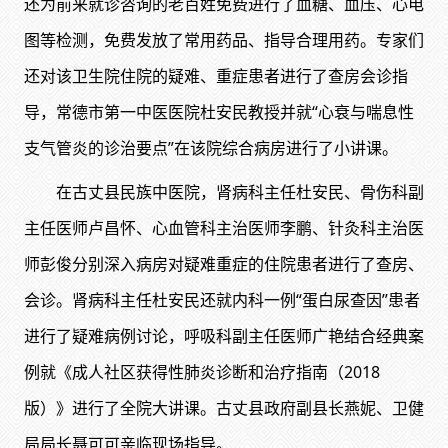
还为前来就诊咨询的老百姓免费进行了血糖、血压、心电
图等检测，免费发放了常用药品、指导合理用药。专家们
还对该卫生院住院的疑难、重症患者进行了查房会诊指
导，常德市第一中医医院杜安民教授并就“心衰与喘息性
支气管炎的诊治要点”在该院综合病房进行了小讲课。
在古丈县民族中医院，肾病科主任杜安民、骨伤科副
主任医师卢昌怀、心血管科主治医师李鹏、针灸科主治医
师彭俊分别深入病房对疑难重症的住院患者进行了查房、
会诊。肾病科主任杜安民还就内科一例“蛋白尿查因”患者
进行了疑难病例讨论，呼吸科副主任医师广艳结合经典案
例就《成人社区获得性肺炎诊断和治疗指南（2018
版）》进行了全院大讲课。古丈县政府副县长燕妮、卫健
局局长聂可可亲临现场指导。