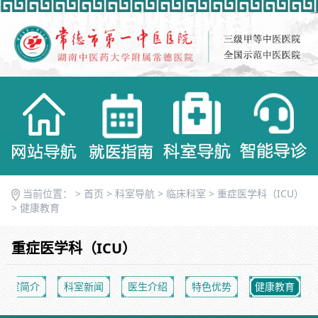
当前位置： >
首页
>
科室导航
>
临床科室
>
重症医学科（ICU）
>
健康教育
重症医学科（ICU）
科室简介
科室新闻
医生介绍
特色优势
健康教育