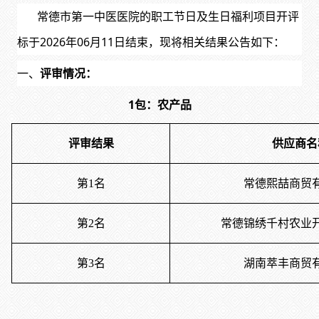
常德市第一中医医院的职工节日及生日福利项目开评
标
于
2026
年
06
月
11
日结束，现将相关
结果公告如下：
一、
评审
情况：
1包：农产品
评审结果
供应商名
第
1名
常德熙喆商贸
第
2名
常德锦绣千村农业
第
3名
湖南萃丰商贸