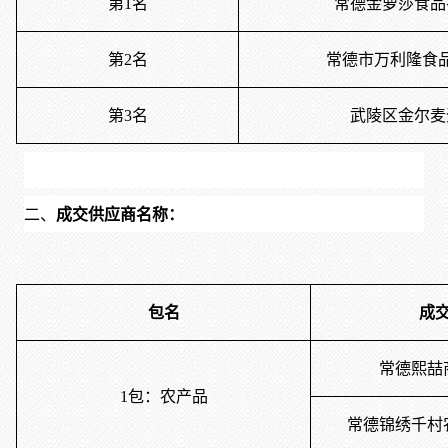
第
1名
常德金萝莎食品
第
2名
常德市万利隆食
第
3名
武陵区金尔麦
二、
成交供应商名称：
包名
成
常德熙喆
1包：农产品
常德锦绣千村