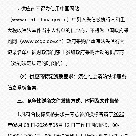
7.供应商不得为信用中国网站
（www.creditchina.gov.cn）中列入失信被执行人和重
大税收违法案件当事人名单的供应商，不得为中国政府采
购网（www.ccgp.gov.cn）政府采购严重违法失信行为
记录名单中被财政部门禁止参加政府采购活动的供应商
（处罚决定规定的时间内）。
（
2
）供应商特定资质要求
：须在社会消防技术服务
信息系统备案。
三、竞争性磋商文件发售方式、时间及文件售价
1.凡符合投标资格要求并有意参加投标者请于
202
6
年
06
月
08
日-
202
6
年
06
月
12
日工作日期间
的
9：00-