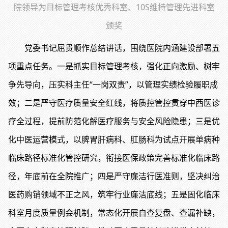
院领导为目标管理考核优秀科室、10S维持管理先进科室
颁奖
党委书记屈贵顺作总结讲话，围绕医院内涵建设部署五
项重点任务。一是抓实目标管理考核，强化正向激励、树牢
争先导向，压实科主任“一岗双责”，以管理实绩检验履职成
效；二是严守医疗质量安全红线，将质控管控贯穿中西医诊
疗全过程，提前防范化解医疗服务与安全风险隐患；三是优
化中医运营模式，以脾胃肝病科、肛肠科为试点开展单病种
临床路径标准化管控研究，衔接医保政策完善标准化临床路
径，年底前在全院推广；四是严守廉洁行医准则，坚决纠治
医药购销领域不正之风，筑牢行业廉洁底线；五是固化临床
科室月度质量例会机制，常态化开展自查复盘、查漏补缺，