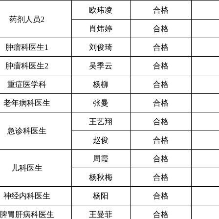
欧玮凌
合格
药剂人员
2
肖炜婷
合格
肿瘤科医生
1
刘俊琦
合格
肿瘤科医生
2
吴季云
合格
重症医学科
杨柳
合格
老年病科医生
张曼
合格
王艺翔
合格
急诊科医生
赵俊
合格
周霞
合格
儿科医生
杨秋梅
合格
神经内科医生
杨阳
合格
脾胃肝病科医生
王曼菲
合格