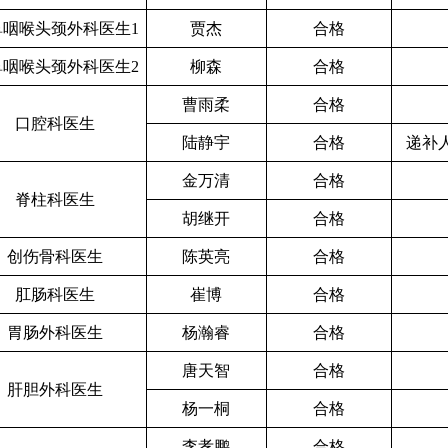
鼻咽喉头颈外科医生
1
贾杰
合格
鼻咽喉头颈外科医生
2
柳森
合格
曹雨柔
合格
口腔科医生
陆静宇
合格
递补
金万清
合格
脊柱科医生
胡继开
合格
创伤骨科医生
陈英亮
合格
肛肠科医生
崔博
合格
胃肠外科医生
杨瀚睿
合格
唐天智
合格
肝胆外科医生
杨一桐
合格
李孝鹏
合格