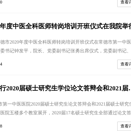
0
查看
委员会主办，常德市第一中医医院协办的湖南省首届中医药科普
赛在常德市第一中医医院国医馆20楼会议室举行。比赛现场 
会党组成员、副主任戴文...
20年度中医全科医师转岗培训开班仪式在我院举
常德市2020年度中医全科医师转岗培训开班仪式在常德市第一中
党委书记钟发平，院长、党委副书记张勇出席仪式，党委副书记
持，副院长李振龙出席仪式。 开班仪式上，副院长李振龙向
4
查看
医全科转岗培训学员宣读了《湖南省2020年度中医全科医生转岗
》。为达到中医全科医生岗位执业的基本要求，需逐步建立起一
中医药服务需求的中医全...
我院顺利举行2020届硕士研究生
德市第一中医医院2020届硕士研究生论文答辩会和2021届硕士研究
医院五楼多个教室展开，2020届17名硕士研究生全部通过论文
34名硕士研究生论文顺利开题。医院党委书记钟发平，党委副书记
8
查看
副书记、副院长车雄宇等各专业指导老师参与本次答辩并全程指