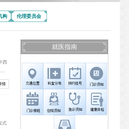
机构
伦理委员会
就医指南
中西
科傅
长张
详情
记钟
的来
仪式