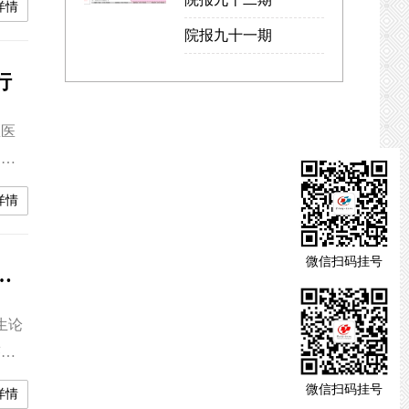
详情
大赛
院报九十一期
常德
行
医医
、副
来自
详情
培训
支能
微信扫码挂号
学位论文答辩会和2021届硕士研究生论文开题报告会
生论
答
、院
微信扫码挂号
详情