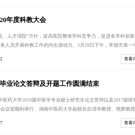
天的答辩会委员分别由18名省内知名专家组成，其中湖南中医
、博士生导师彭清华，原副校长...
020年度科教大会
院、人才强院”方针，提高医院整体学科竞争力，促进各学科创新
务人员开展科教工作的内生源动力。5月29日下午，常德市第一
度科教大会在国医馆20楼会议室隆重召开。医院全体领导班子、职
2
查看
骨干、临床医技科室医护人员代表、科研爱好者等200余人参会
、院长张勇主持。 党委副书记、副院长车雄宇对我院2019
教、住培工作进行了...
毕业论文答辩及开题工作圆满结束
南中医药大学2019届中医学专业硕士研究生论文答辩以及2017级研
院会议室顺利举行。湖南中医药大学副校长彭清华教授、熊辉教
席，阳仁达、仇湘中、成绍武、吴官保、刘晓岚、张伟等教授及
7
查看
、段建辉、王国佐、 王平、刘春斌等教授担任开题答辩专家。