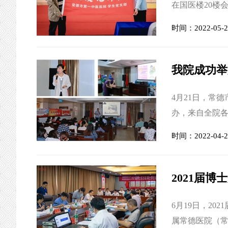
在国医楼20楼
学生党支部书
时间：2022-05-2
加会议。本次
席开班仪式并
实习生就踊跃报名
我院成功举
4月21日，常德
办，来自全院各
处处长李铁浪
时间：2022-04-2
一中医医院院长
院长张勇致开
程思政、全员育人
2021届
6月19日，2
属常德医院（