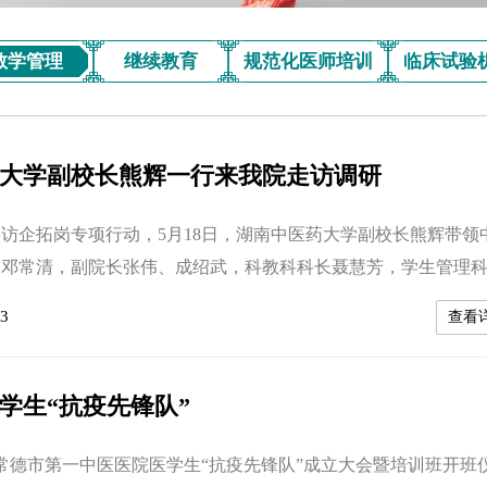
教学管理
继续教育
规范化医师培训
临床试验
大学副校长熊辉一行来我院走访调研
访企拓岗专项行动，5月18日，湖南中医药大学副校长熊辉带领
长邓常清，副院长张伟、成绍武，科教科科长聂慧芳，学生管理
第一中医医院走访调研并召开座谈会，医院党委书记钟发平、院
3
查看
并陪同调研。座谈会现场湖南中医药大学副校长熊辉讲话党委书
张勇主持座谈会 党委书记钟发平对湖南中医药大学各位领导
，院长张勇介绍了我院的...
学生“抗疫先锋队”
，常德市第一中医医院医学生“抗疫先锋队”成立大会暨培训班开班