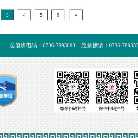
张宏波、金芳和、姚虹、唐智军等出席指导，以及我院全体研究
会。 答辩会严格履...
3
4
5
6
»
号
总值班电话：0736-7893888
急救接诊：0736-789333
微信扫码挂号
微信扫码挂号