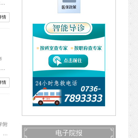
话，
锴参
详情
宇出
员、
举
教务
。市
详情
现场
、课
学附
电子院报
 答