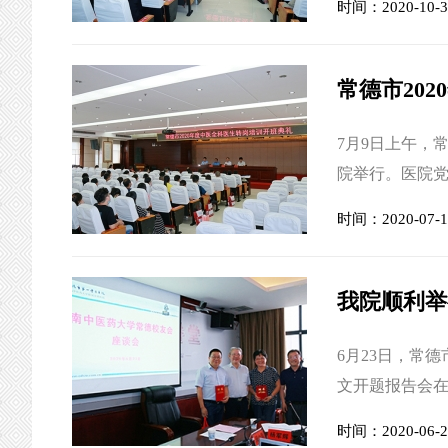
时间：2020-10-3
德市卫生健康
常德地区选拔
市卫生健康委员
常德市20
7月9日上午，
院举行。医院
院长车雄宇主
时间：2020-07-1
基层的50名中
项目实施方案
够满足城乡居民
6月23日，常
文开题报告会在
辩，2021届
时间：2020-06-2
长张勇，党委