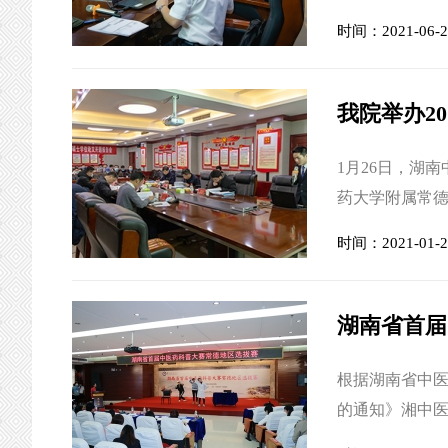
辩会邀请湖南
时间：2021-06-2
喻嵘、卢芳国
郁冰、陈昭蓉
本次答辩会。全体
我院举办2
1月26日，湖
药大学附属常德
行。 湖南中
时间：2021-01-2
授担任开题组
席建元，第二
专家出席。邵先
湖南省首届
根据湖南省中
的通知》湘中医
全省首届中医药