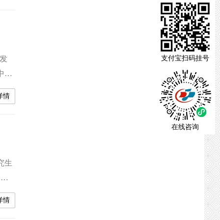
药大
发
支付宝扫码挂号
中医
能科
详情
。会
年度
在线咨询
究生
授担
我院
详情
邵先