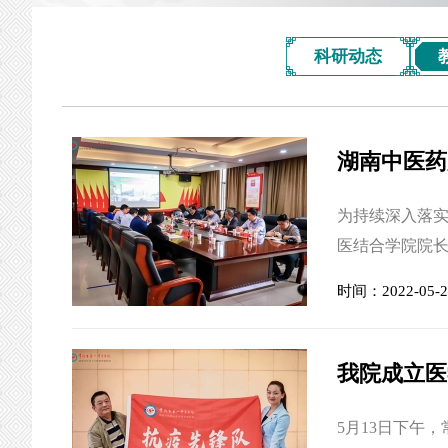
科研动态
湖南中医药
为持续深入落实
医结合学院院
维劼赴常德市
时间：2022-05-2
勇出席座谈会
发平讲话院长
访表示热烈欢迎
我院成立医
5月13日下午