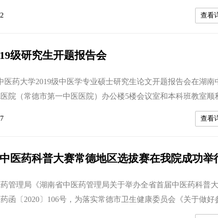
中医药大学副校长彭清华教授、葛金文教授担任答辩主席，邓常
2
查看
、岳增辉、曹晖、易法银、周长征、付灵梅等教授担任答辩专家
担任答辩秘书。医院党委副书记、副院长车雄宇和副院长潘晓彦
2021届研究生导师出...
019级研究生开题报告会
南中医药大学2019级中医学专业硕士研究生论文开题报告会在湖南
医院（常德市第一中医医院）办公楼5楼会议室和本科班教室顺
医药大学副校长彭清华教授和湖南中医药大学研究生院院长喻
7
查看
长，湖南中医药大学田雪飞、胡志希、雷磊，第一附属医院孙克
附属医院徐无忌、谢彪和附属中西医结合医院仇湘中等教授作为
舫、李振龙等研究生导...
中医药科普大赛常德地区选拔赛在我院成功举
医药管理局《湖南省中医药管理局关于举办全省首届中医药科普
药函〔2020〕106号，为落实常德市卫生健康委员会《关于做好
科普大赛全市预赛工作的通知》文件精神。2020年10月28日，