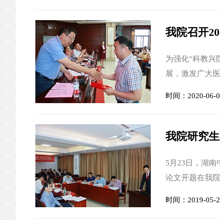
导。 为期一
学副校长、教授
我院召开2
为强化“科教兴
展，激发广大医
医院2020年
时间：2020-06-0
室负责人，二层
议由党委副书记
科研、教学、继
我院研究生
5月23日，湖
论文开题在我
任开题答辩主
时间：2019-05-2
刘志军、车雄宇