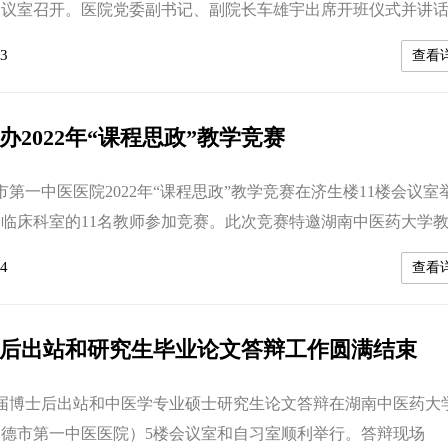
会议室召开。医院党委副书记、副院长车雄宇出席开班仪式并讲
记、科教科科长方萍致开幕辞，医务部部长戴作勇、党办主任夏
3
查看
大会由学生党支部副书记任太全主持。党委副书记、副院长车雄
讲话 方萍提到，“抗疫先锋队”一经组建，广大研究生、住培学
。5月1-7日，先...
办2022年“课程思政”教学竞赛
市第一中医医院2022年“课程思政”教学竞赛在济生楼11楼会议室
临床科室的11名教师参加竞赛。此次竞赛特邀湖南中医药大学
，教学发展中心、评估建设中心副主任余炼等专家教授现场指导
4
查看
张勇致开幕辞，竞赛由副院长潘晓彦主持。“课程思政”教学竞赛
幕辞副院长潘晓彦主持竞赛 此次竞赛以“立德树人、潜心问道
”为主题，包括...
博士后出站和研究生毕业论文答辩工作圆满结束
021届博士后出站和中医学专业硕士研究生论文答辩在湖南中医药大
常德市第一中医医院）5楼会议室和自习室顺利举行。答辩现场