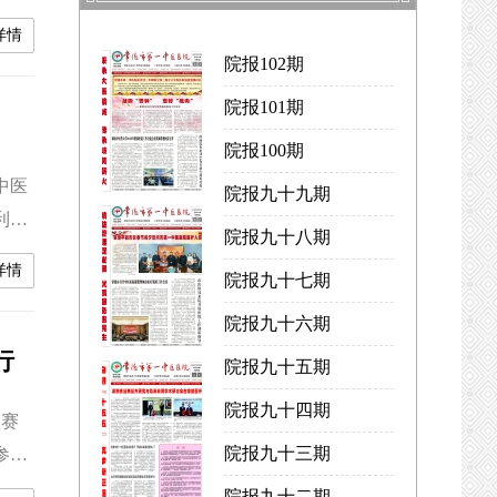
清、
详情
，范
院报102期
主持
院报101期
院报100期
中医
院报九十九期
利举
院报九十八期
嵘教
详情
院报九十七期
伟、
开题
院报九十六期
行
院报九十五期
院报九十四期
大赛
院报九十三期
参加
由常
院报九十二期