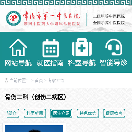
当前位置： >
首页
>
专家介绍
骨伤二科（创伤二病区）
科室简介
科室新闻
医生介绍
特色优势
健康教育